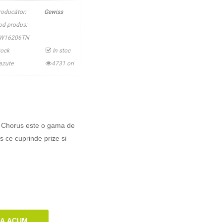
roducător:
Gewiss
od produs:
W16206TN
tock
In stoc
azute
4731 ori
Chorus este o gama de
 ce cuprinde prize si