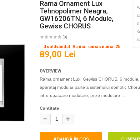
Rama Ornament Lux
P
Tehnopolimer Neagra,
C
GW16206TN, 6 Module,
G
Gewiss CHORUS
S
(0)
V
0 soldvandut. Au mai ramas numai 25
89,00 Lei
OVERVIEW
Rama ornament Lux, Gewiss CHORUS, 6 module. 
aparataj modular parte a sistemului domotic Chorus
intrerupatoare modulare, prize modulare ...
Cantitate