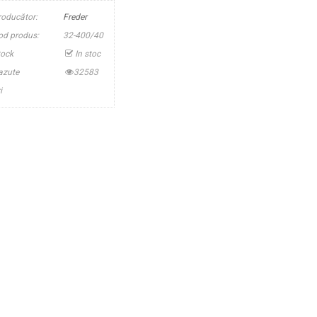
roducător:
Freder
od produs:
32-400/40
tock
In stoc
azute
32583
i