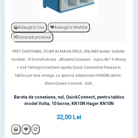
Adaugă în Coş
Adaugă in Wishlist
Compară produsul
PRET DISPONIBIL DOAR IN MAGAZINUL ONLINEFamilie: VoltaNr.
module: 10 borneCuloare : albastruConexiuni : cupru 8x1.5-4mmp
+ 2x4-16mmpConectare rapida-Quick ConnectSe fixeaza in
tablou pe sina omega, cu ajutorul adaptorului KN00ALatime :
45mmCurent nominal : 63A..
Bareta de conexiune, nul, QuickConnect, pentru tablou
model Volta, 10 borne, KN10N Hager KN10N
32,00 Lei