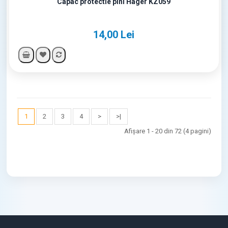
Capac protectie pini Hager KZ059
14,00 Lei
1
2
3
4
>
>|
Afişare 1 - 20 din 72 (4 pagini)