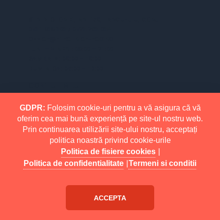
STR. VICTORIEI, NR. 158, TARGU-JIU, GORJ
0731.838.363 / 0723.293.034
OFFICE@ELECTRICE-ECO.RO
LUNI – VINERI: 08:00 – 21:00
SAMBATA: 08:00 – 18:00
DUMINICA: 09:00 – 16:00
CONTUL MEU
CONTUL MEU
GDPR:
Folosim cookie-uri pentru a vă asigura că vă
oferim cea mai bună experiență pe site-ul nostru web.
ISTORIC COMENZI
Prin continuarea utilizării site-ului nostru, acceptați
WISH LIST
politica noastră privind cookie-urile
Politica de fisiere cookies
|
NEWSLETTER
Politica de confidentialitate
|
Termeni si conditii
INFORMATII
MAI MULT
Buy
eMarket
RETURNARI
ACCEPTA
POLITICA DE CONFIDENTIALITATE