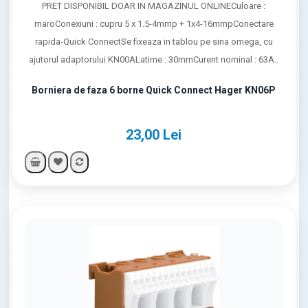
PRET DISPONIBIL DOAR IN MAGAZINUL ONLINECuloare :
maroConexiuni : cupru 5 x 1.5-4mmp + 1x4-16mmpConectare
rapida-Quick ConnectSe fixeaza in tablou pe sina omega, cu
ajutorul adaptorului KN00ALatime : 30mmCurent nominal : 63A..
Borniera de faza 6 borne Quick Connect Hager KN06P
23,00 Lei