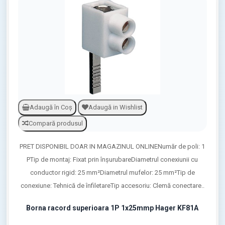
Adaugă în Coş
Adaugă in Wishlist
Compară produsul
PRET DISPONIBIL DOAR IN MAGAZINUL ONLINENumăr de poli: 1
PTip de montaj: Fixat prin înşurubareDiametrul conexiunii cu
conductor rigid: 25 mm²Diametrul mufelor: 25 mm²Tip de
conexiune: Tehnică de înfiletareTip accesoriu: Clemă conectare..
Borna racord superioara 1P 1x25mmp Hager KF81A