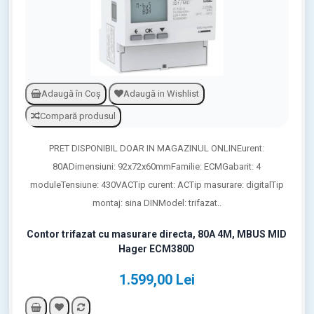
Adaugă în Coş
Adaugă in Wishlist
Compară produsul
PRET DISPONIBIL DOAR IN MAGAZINUL ONLINEurent:
80ADimensiuni: 92x72x60mmFamilie: ECMGabarit: 4
moduleTensiune: 430VACTip curent: ACTip masurare: digitalTip
montaj: sina DINModel: trifazat..
Contor trifazat cu masurare directa, 80A 4M, MBUS MID
Hager ECM380D
1.599,00 Lei