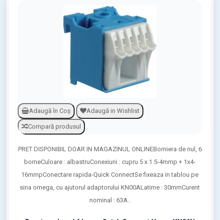
Adaugă în Coş
Adaugă in Wishlist
Compară produsul
PRET DISPONIBIL DOAR IN MAGAZINUL ONLINEBorniera de nul, 6
borneCuloare : albastruConexiuni : cupru 5 x 1.5-4mmp + 1x4-
16mmpConectare rapida-Quick ConnectSe fixeaza in tablou pe
sina omega, cu ajutorul adaptorului KN00ALatime : 30mmCurent
nominal : 63A..