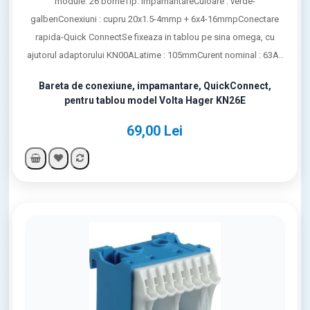
module: 26 borneTip: impamantareCuloare : verde-
galbenConexiuni : cupru 20x1.5-4mmp + 6x4-16mmpConectare
rapida-Quick ConnectSe fixeaza in tablou pe sina omega, cu
ajutorul adaptorului KN00ALatime : 105mmCurent nominal : 63A..
Bareta de conexiune, impamantare, QuickConnect,
pentru tablou model Volta Hager KN26E
69,00 Lei