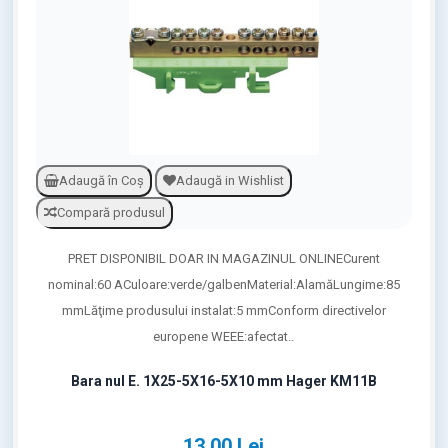
Adaugă în Coş
Adaugă in Wishlist
Compară produsul
PRET DISPONIBIL DOAR IN MAGAZINUL ONLINECurent
nominal:60 ACuloare:verde/galbenMaterial:AlamăLungime:85
mmLăţime produsului instalat:5 mmConform directivelor
europene WEEE:afectat..
Bara nul E. 1X25-5X16-5X10 mm Hager KM11B
13,00 Lei