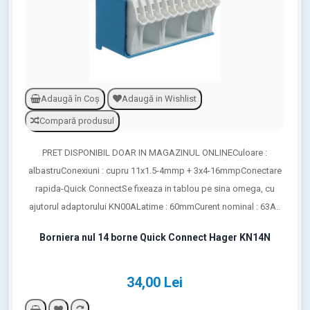
Adaugă în Coş
Adaugă in Wishlist
Compară produsul
PRET DISPONIBIL DOAR IN MAGAZINUL ONLINECuloare :
albastruConexiuni : cupru 11x1.5-4mmp + 3x4-16mmpConectare
rapida-Quick ConnectSe fixeaza in tablou pe sina omega, cu
ajutorul adaptorului KN00ALatime : 60mmCurent nominal : 63A..
Borniera nul 14 borne Quick Connect Hager KN14N
34,00 Lei