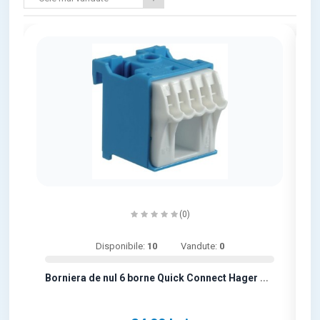
(0)
Disponibile:
10
Vandute:
0
B
orniera de nul 6 borne Quick Connect Hager KN06N