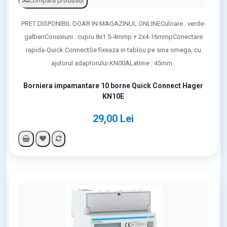
Compară produsul
PRET DISPONIBIL DOAR IN MAGAZINUL ONLINECuloare : verde-
galbenConexiuni : cupru 8x1.5-4mmp + 2x4-16mmpConectare
rapida-Quick ConnectSe fixeaza in tablou pe sina omega, cu
ajutorul adaptorului KN00ALatime : 45mm..
Borniera impamantare 10 borne Quick Connect Hager
KN10E
29,00 Lei