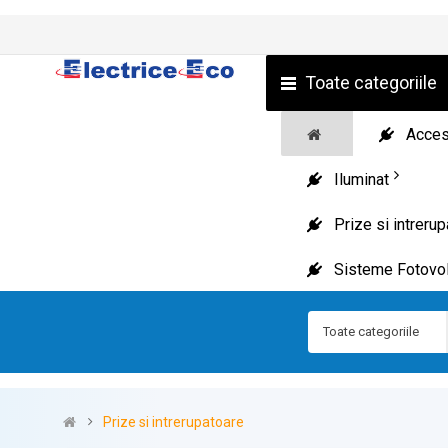
Toate categoriile
Acceso
Iluminat
Prize si intreru
Sisteme Fotovol
Toate categoriile
Prize si intrerupatoare