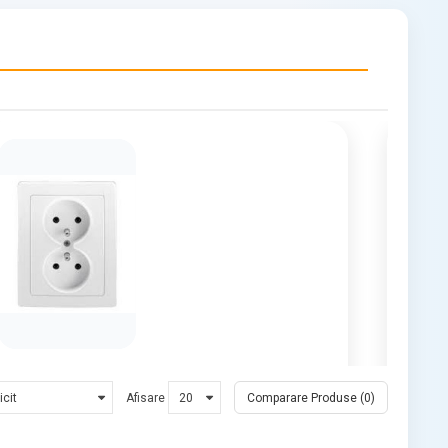
(0)
Afisare
Comparare Produse (0)
Disponibile:
Vandute:
8
Dispo