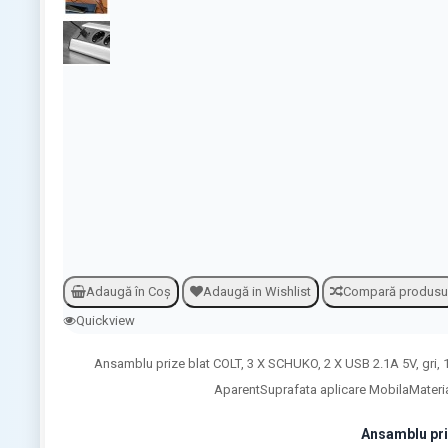
Adaugă în Coş
Adaugă in Wishlist
Compară produsu
Quickview
Ansamblu prize blat COLT, 3 X SCHUKO, 2 X USB 2.1A 5V, gri,
AparentSuprafata aplicare MobilaMaterial
Ansamblu pri