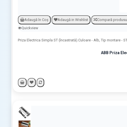
Adaugă în Coş
Adaugă in Wishlist
Compară produsu
Quickview
Priza Electrica Simpla ST (încastrată).Culoare - Alb, Tip montare - ST
ABB Priza Ele