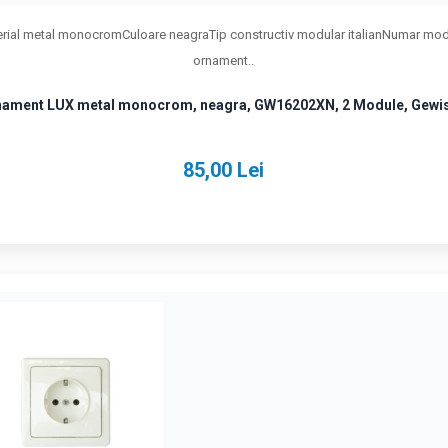
 metal monocromCuloare neagraTip constructiv modular italianNumar module 
ornament..
ament LUX metal monocrom, neagra, GW16202XN, 2 Module, Gewi
85,00 Lei