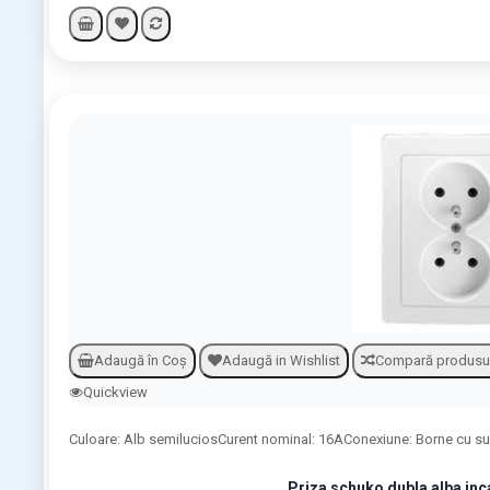
Adaugă în Coş
Adaugă in Wishlist
Compară produsu
Quickview
Culoare: Alb semiluciosCurent nominal: 16AConexiune: Borne cu su
Priza schuko dubla alba in