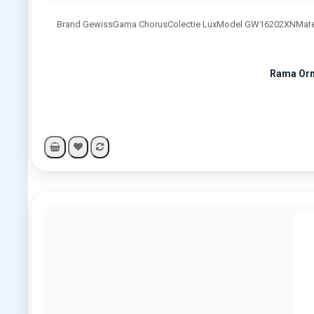
Brand GewissGama ChorusColectie LuxModel GW16202XNMaterial
Rama Orn