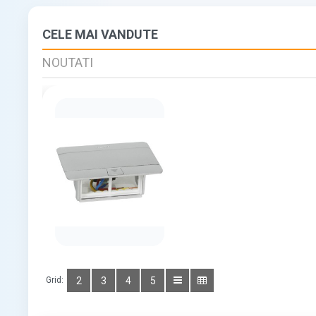
CELE MAI VANDUTE
NOUTATI
(0)
Grid:
2
3
4
5
Disponibile:
2
Vandute:
0