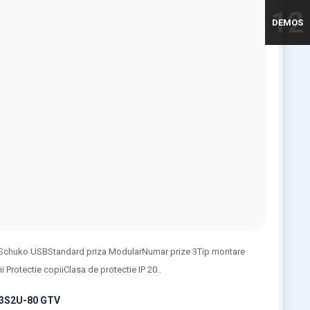
12
DEMOS
Tip Schuko USBStandard priza ModularNumar prize 3Tip montare
Protectie copiiClasa de protectie IP 20..
KT3S2U-80 GTV