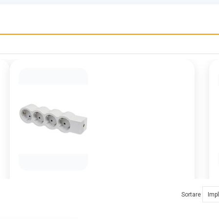
(0)
Sortare
Disponibile:
Vandute:
0