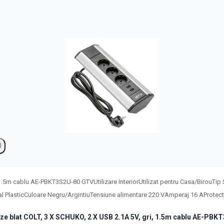
l
 1.5m cablu AE-PBKT3S2U-80 GTVUtilizare InteriorUtilizat pentru Casa/Birou
 PlasticCuloare Negru/ArgintiuTensiune alimentare 220 VAmperaj 16 AProtectii 
ze blat COLT, 3 X SCHUKO, 2 X USB 2.1A 5V, gri, 1.5m cablu AE-PB