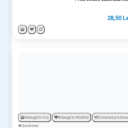
28,50 L
Adaugă în Coş
Adaugă in Wishlist
Compară produsu
Quickview