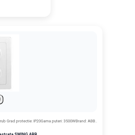
l
rub Grad protectie: IP20Gama puteri: 3500WBrand: ABB..
castrata SWING ABB