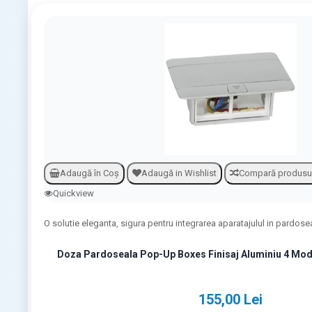
D
oza Pardoseala Pop-Up Boxes Finisaj Aluminiu 4 M..
155,00 Lei
ADAUGA IN COS
Adaugă în Coş
Adaugă in Wishlist
Compară produsu
Quickview
O solutie eleganta, sigura pentru integrarea aparatajulul in pardosea
Doza Pardoseala Pop-Up Boxes Finisaj Aluminiu 4 Mo
155,00 Lei