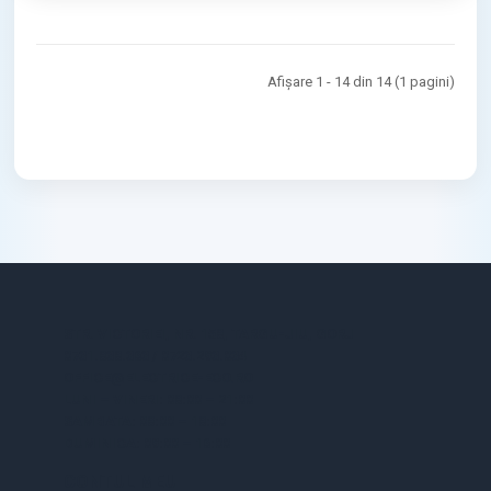
Afişare 1 - 14 din 14 (1 pagini)
STR. VICTORIEI, NR. 158, TARGU-JIU, GORJ
0731.838.363 / 0723.293.034
OFFICE@ELECTRICE-ECO.RO
LUNI – VINERI: 08:00 – 21:00
SAMBATA: 08:00 – 18:00
DUMINICA: 09:00 – 16:00
CONTUL MEU