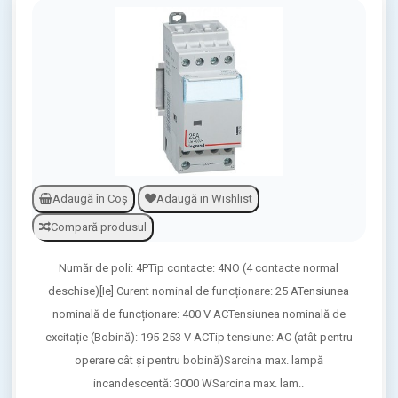
Adaugă în Coş
Adaugă in Wishlist
Compară produsul
Număr de poli: 4PTip contacte: 4NO (4 contacte normal
deschise)[Ie] Curent nominal de funcționare: 25 ATensiunea
nominală de funcționare: 400 V ACTensiunea nominală de
excitație (Bobină): 195-253 V ACTip tensiune: AC (atât pentru
operare cât și pentru bobină)Sarcina max. lampă
incandescentă: 3000 WSarcina max. lam..