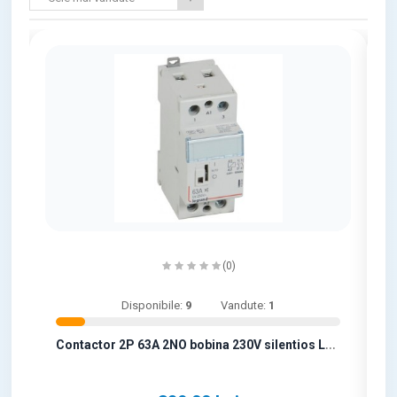
(0)
Disponibile:
9
Vandute:
1
D
6N
C
ontactor 2P 63A 2NO bobina 230V silentios Legran..