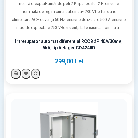
neutră:dreaptaNumăr de poli:2 PTipul polilor:2 PTensiune
nominală de regim curent alternativ:230 VTip tensiune
alimentare:ACFrecvenţă:50 HzTensiune de izolare:500 VTensiune
max. de exploatare:253 VRezistenţa la tensiunea nominală ..
Intrerupator automat diferential RCCB 2P 40A/30mA,
6kA, tip A Hager CDA240D
299,00 Lei