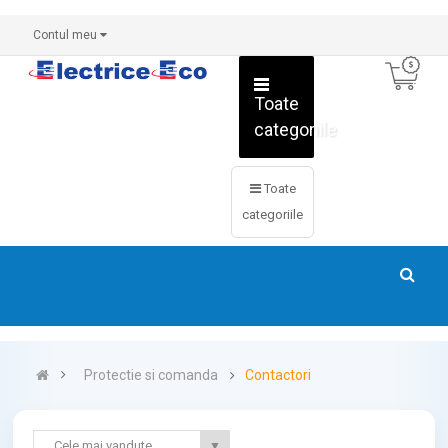
Contul meu
Toate
categoriile
Toate
categoriile
Protectie si comanda
Contactori
Cele mai vandute
▼