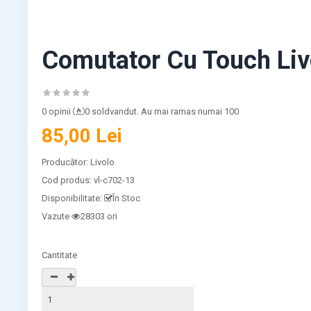
Comutator Cu Touch Livo
0 opinii
0 soldvandut. Au mai ramas numai 100
85,00 Lei
Producător:
Livolo
Cod produs:
vl-c702-13
Disponibilitate:
În Stoc
Vazute
28303 ori
Cantitate