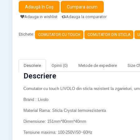
Adauga in wishlist
Adauga la comparator
Etichete:
COMUTATOR CU TOUCH
COMUTATOR DIN STICLA
L
Descriere
Opinii (0)
Metode de expediere
Size C
Descriere
Comutator cu touch LIVOLO din sticla rezistent la zgarieturi, ume
Brand : Livolo
Material Rama: Sticla Crystal termorezistenta
Dimensiune: 151mm*80mm*40mm
Tensiune maxima: 100-250V/50~60Hz