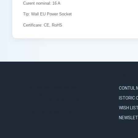
Curent nominal: 16 A
Tip: Wall EU Power Socket
Certificare: CE, RoHS
CONTUL
STR. VICTORIEI, NR. 158, TARGU-JIU, GORJ
0731.838.363 / 0723.293.034
CONTUL 
OFFICE@ELECTRICE-ECO.RO
ISTORIC 
LUNI – VINERI: 08:00 – 21:00
SAMBATA: 08:00 – 18:00
WISH LIS
DUMINICA: 09:00 – 16:00
NEWSLET