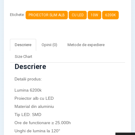
Etichete:
PROIECTOR SLIM ALB
CU LED
10W
6200K
Descriere
Opinii (0)
Metode de expediere
Size Chart
Descriere
Detalii produs:
Lumina 6200k
Proiector alb cu LED
Material din aluminiu
Tip LED: SMD
Ore de functionare ≥ 25.000h
Unghi de lumina la 120°