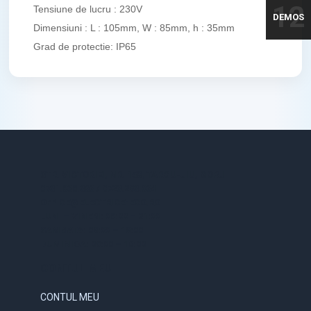
12
Tensiune de lucru : 230V
DEMOS
Dimensiuni : L : 105mm, W : 85mm, h : 35mm
Grad de protectie: IP65
STR. VICTORIEI, NR. 158, TARGU-JIU, GORJ
0731.838.363 / 0723.293.034
OFFICE@ELECTRICE-ECO.RO
LUNI – VINERI: 08:00 – 21:00
SAMBATA: 08:00 – 18:00
DUMINICA: 09:00 – 16:00
CONTUL MEU
CONTUL MEU