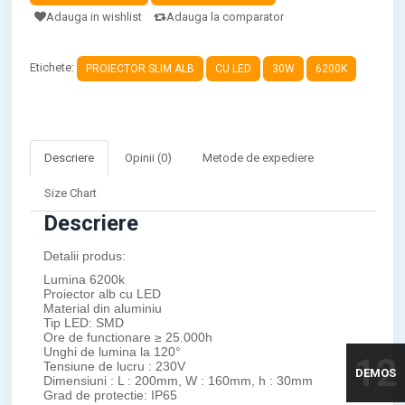
Adauga in wishlist
Adauga la comparator
Etichete:
PROIECTOR SLIM ALB
CU LED
30W
6200K
Descriere
Opinii (0)
Metode de expediere
Size Chart
Descriere
Detalii produs:
Lumina 6200k
Proiector alb cu LED
Material din aluminiu
Tip LED: SMD
Ore de functionare ≥ 25.000h
Unghi de lumina la 120°
12
Tensiune de lucru : 230V
DEMOS
Dimensiuni : L : 200mm, W : 160mm, h : 30mm
Grad de protectie: IP65