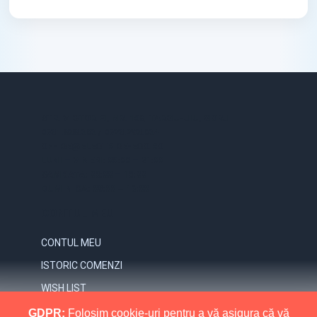
STR. VICTORIEI, NR. 158, TARGU-JIU, GORJ
0731.838.363 / 0723.293.034
OFFICE@ELECTRICE-ECO.RO
LUNI – VINERI: 08:00 – 21:00
SAMBATA: 08:00 – 18:00
DUMINICA: 09:00 – 16:00
CONTUL MEU
CONTUL MEU
ISTORIC COMENZI
WISH LIST
NEWSLETTER
GDPR:
Folosim cookie-uri pentru a vă asigura că vă