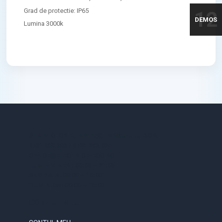
Grad de protectie: IP65
12
DEMOS
Lumina 3000k
STR. VICTORIEI, NR. 158, TARGU-JIU, GORJ
0731.838.363 / 0723.293.034
OFFICE@ELECTRICE-ECO.RO
LUNI – VINERI: 08:00 – 21:00
SAMBATA: 08:00 – 18:00
DUMINICA: 09:00 – 16:00
CONTUL MEU