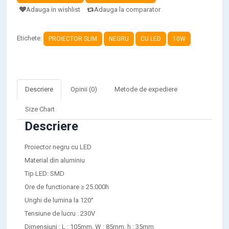
Adauga in wishlist
Adauga la comparator
Etichete:
PROIECTOR SLIM
NEGRU
CU LED
10W
Descriere
Opinii (0)
Metode de expediere
Size Chart
Descriere
Proiector negru cu LED
Material din aluminiu
Tip LED: SMD
Ore de functionare ≥ 25.000h
Unghi de lumina la 120°
Tensiune de lucru : 230V
Dimensiuni : L : 105mm, W : 85mm, h : 35mm