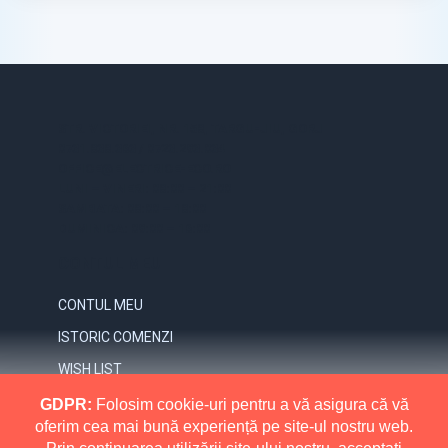
STR. VICTORIEI, NR. 158, TARGU-JIU, GORJ
0731.838.363 / 0723.293.034
OFFICE@ELECTRICE-ECO.RO
LUNI – VINERI: 08:00 – 21:00
SAMBATA: 08:00 – 18:00
DUMINICA: 09:00 – 16:00
CONTUL MEU
CONTUL MEU
ISTORIC COMENZI
WISH LIST
NEWSLETTER
GDPR:
Folosim cookie-uri pentru a vă asigura că vă
oferim cea mai bună experiență pe site-ul nostru web.
INFORMATII