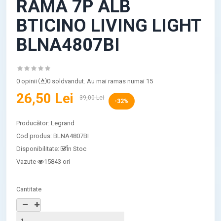
RAMA 7P ALB
BTICINO LIVING LIGHT
BLNA4807BI
0 opinii
0 soldvandut. Au mai ramas numai 15
26,50 Lei
39,00 Lei
-32%
Producător:
Legrand
Cod produs:
BLNA4807BI
Disponibilitate:
În Stoc
Vazute
15843 ori
Cantitate