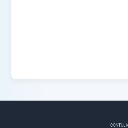
CONTUL
STR. VICTORIEI, NR. 158, TARGU-JIU, GORJ
0731.838.363 / 0723.293.034
CONTUL 