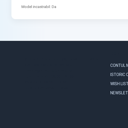
Model incastrabil: Da
CONTUL
STR. VICTORIEI, NR. 158, TARGU-JIU, GORJ
0731.838.363 / 0723.293.034
CONTUL 
OFFICE@ELECTRICE-ECO.RO
ISTORIC 
LUNI – VINERI: 08:00 – 21:00
SAMBATA: 08:00 – 18:00
WISH LIS
DUMINICA: 09:00 – 16:00
NEWSLET