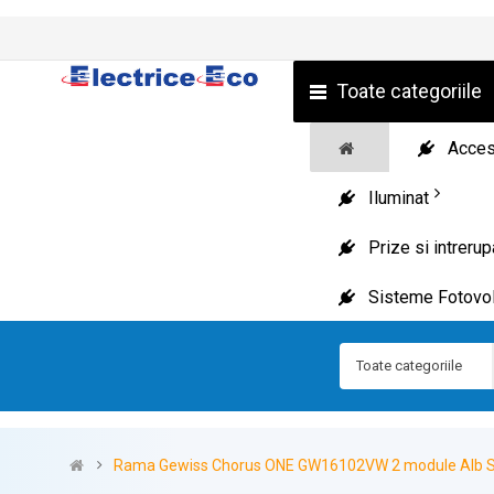
Toate categoriile
Acceso
Iluminat
Prize si intreru
Sisteme Fotovol
Toate categoriile
Rama Gewiss Chorus ONE GW16102VW 2 module Alb S