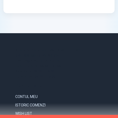
STR. VICTORIEI, NR. 158, TARGU-JIU, GORJ
0731.838.363 / 0723.293.034
OFFICE@ELECTRICE-ECO.RO
LUNI – VINERI: 08:00 – 21:00
SAMBATA: 08:00 – 18:00
DUMINICA: 09:00 – 16:00
CONTUL MEU
CONTUL MEU
ISTORIC COMENZI
WISH LIST