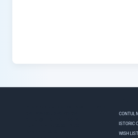
CONTUL
STR. VICTORIEI, NR. 158, TARGU-JIU, GORJ
0731.838.363 / 0723.293.034
CONTUL 
OFFICE@ELECTRICE-ECO.RO
ISTORIC 
LUNI – VINERI: 08:00 – 21:00
SAMBATA: 08:00 – 18:00
WISH LIS
DUMINICA: 09:00 – 16:00