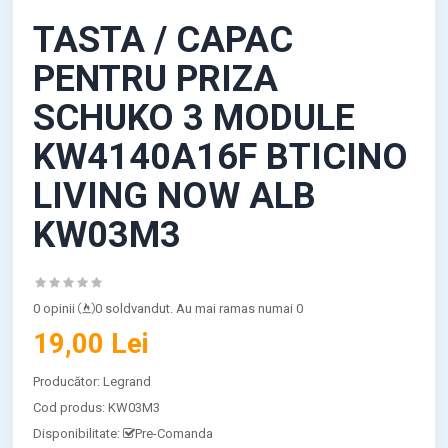
TASTA / CAPAC
PENTRU PRIZA
SCHUKO 3 MODULE
KW4140A16F BTICINO
LIVING NOW ALB
KW03M3
0 opinii
0 soldvandut. Au mai ramas numai 0
19,00 Lei
Producător:
Legrand
Cod produs:
KW03M3
Disponibilitate:
Pre-Comanda