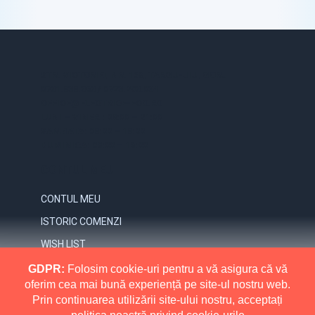
STR. VICTORIEI, NR. 158, TARGU-JIU, GORJ
0731.838.363 / 0723.293.034
OFFICE@ELECTRICE-ECO.RO
LUNI – VINERI: 08:00 – 21:00
SAMBATA: 08:00 – 18:00
DUMINICA: 09:00 – 16:00
CONTUL MEU
CONTUL MEU
ISTORIC COMENZI
WISH LIST
NEWSLETTER
GDPR:
Folosim cookie-uri pentru a vă asigura că vă
oferim cea mai bună experiență pe site-ul nostru web.
INFORMATII
Prin continuarea utilizării site-ului nostru, acceptați