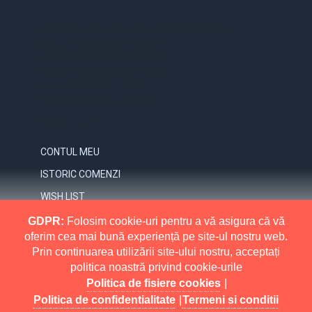
STR. VICTORIEI, NR. 158, TARGU-JIU, GORJ
0731.838.363 / 0723.293.034
OFFICE@ELECTRICE-ECO.RO
LUNI – VINERI: 08:00 – 21:00
SAMBATA: 08:00 – 18:00
DUMINICA: 09:00 – 16:00
CONTUL MEU
CONTUL MEU
ISTORIC COMENZI
WISH LIST
NEWSLETTER
GDPR:
Folosim cookie-uri pentru a vă asigura că vă
oferim cea mai bună experiență pe site-ul nostru web.
INFORMATII
Prin continuarea utilizării site-ului nostru, acceptați
politica noastră privind cookie-urile
MAI MULT
RETURNARI
Politica de fisiere cookies
|
POLITICA DE CONFIDENTIALITATE
Politica de confidentialitate
|
Termeni si conditii