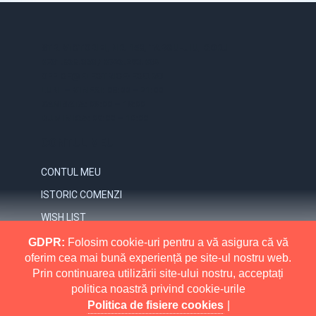
STR. VICTORIEI, NR. 158, TARGU-JIU, GORJ
0731.838.363 / 0723.293.034
OFFICE@ELECTRICE-ECO.RO
LUNI – VINERI: 08:00 – 21:00
SAMBATA: 08:00 – 18:00
DUMINICA: 09:00 – 16:00
CONTUL MEU
CONTUL MEU
ISTORIC COMENZI
WISH LIST
NEWSLETTER
GDPR:
Folosim cookie-uri pentru a vă asigura că vă
oferim cea mai bună experiență pe site-ul nostru web.
INFORMATII
Prin continuarea utilizării site-ului nostru, acceptați
politica noastră privind cookie-urile
MAI MULT
RETURNARI
Politica de fisiere cookies
|