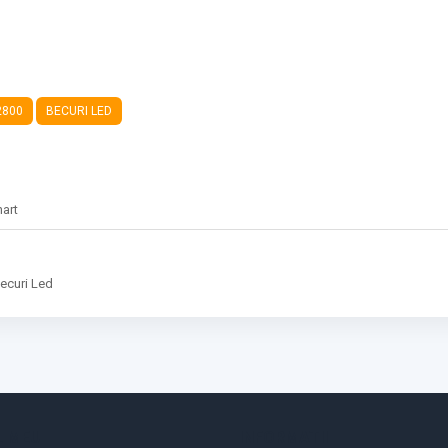
2800
BECURI LED
hart
ecuri Led
 MEU
INFORMATII