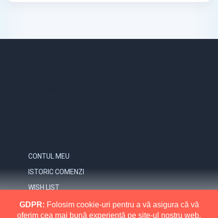
STR. VICTORIEI, NR. 158, TARGU-JIU, GORJ
0731.838.363 / 0723.293.034
OFFICE@ELECTRICE-ECO.RO
LUNI – VINERI: 08:00 – 21:00
SAMBATA: 08:00 – 18:00
DUMINICA: 09:00 – 16:00
CONTUL MEU
CONTUL MEU
ISTORIC COMENZI
WISH LIST
NEWSLETTER
GDPR:
Folosim cookie-uri pentru a vă asigura că vă
oferim cea mai bună experiență pe site-ul nostru web.