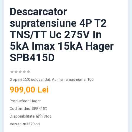
Descarcator
supratensiune 4P T2
TNS/TT Uc 275V In
5kA Imax 15kA Hager
SPB415D
0 opinii
0 soldvandut. Au mai ramas numai 100
909,00 Lei
Producător:
Hager
Cod produs:
SPB415D
Disponibilitate:
În Stoc
Vazute
3379 ori