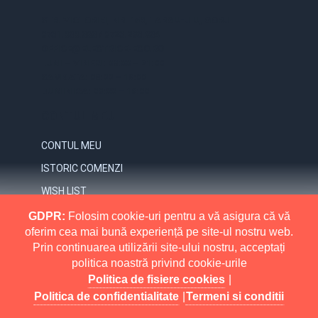
STR. VICTORIEI, NR. 158, TARGU-JIU, GORJ
0731.838.363 / 0723.293.034
OFFICE@ELECTRICE-ECO.RO
LUNI – VINERI: 08:00 – 21:00
SAMBATA: 08:00 – 18:00
DUMINICA: 09:00 – 16:00
CONTUL MEU
CONTUL MEU
ISTORIC COMENZI
WISH LIST
NEWSLETTER
GDPR:
Folosim cookie-uri pentru a vă asigura că vă
oferim cea mai bună experiență pe site-ul nostru web.
INFORMATII
Prin continuarea utilizării site-ului nostru, acceptați
politica noastră privind cookie-urile
MAI MULT
RETURNARI
Politica de fisiere cookies
|
POLITICA DE CONFIDENTIALITATE
Politica de confidentialitate
|
Termeni si conditii
POLITICA DE FISIERE COOKIES