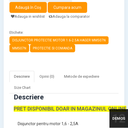
Adauga in wishlist
Adauga la comparator
Etichete:
DISJUNCTOR PROTECTIE MOTOR 1.6-2.5A HAGER MM507N
MM507N
PROTECTIE SI COMANDA
Descriere
Opinii (0)
Metode de expediere
Size Chart
Descriere
PRET DISPONIBIL DOAR IN MAGAZINUL ONLINE
12
DEMOS
Disjunctor pentru motor 1,6 - 2,5A