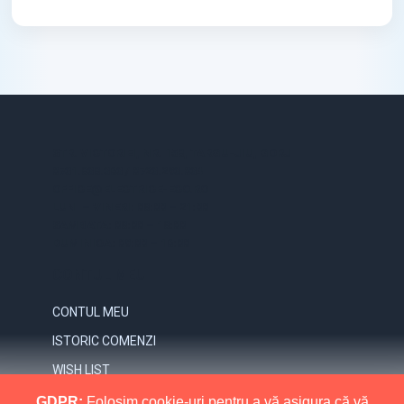
STR. VICTORIEI, NR. 158, TARGU-JIU, GORJ
0731.838.363 / 0723.293.034
OFFICE@ELECTRICE-ECO.RO
LUNI – VINERI: 08:00 – 21:00
SAMBATA: 08:00 – 18:00
DUMINICA: 09:00 – 16:00
CONTUL MEU
CONTUL MEU
ISTORIC COMENZI
WISH LIST
NEWSLETTER
GDPR:
Folosim cookie-uri pentru a vă asigura că vă