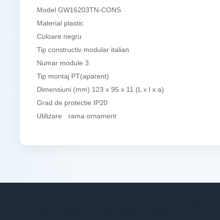
Model
GW16203TN-CONS
Material
plastic
Culoare
negru
Tip constructiv
modular italian
Numar module
3
Tip montaj
PT(aparent)
Dimensiuni (mm)
123 x 95 x 11 (L x l x a)
Grad de protectie
IP20
Utilizare
rama ornament
CONTUL
STR. VICTORIEI, NR. 158, TARGU-JIU, GORJ