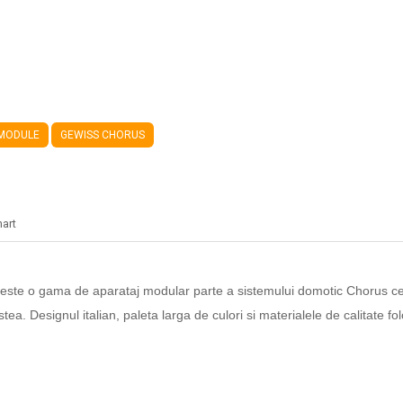
 MODULE
GEWISS CHORUS
hart
 o gama de aparataj modular parte a sistemului domotic Chorus ce c
ea. Designul italian, paleta larga de culori si materialele de calitate 