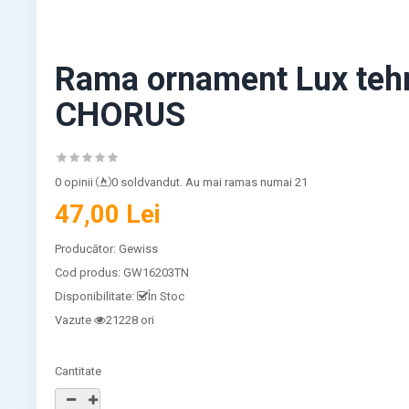
Rama ornament Lux teh
CHORUS
0 opinii
0 soldvandut. Au mai ramas numai 21
47,00 Lei
Producător:
Gewiss
Cod produs:
GW16203TN
Disponibilitate:
În Stoc
Vazute
21228 ori
Cantitate