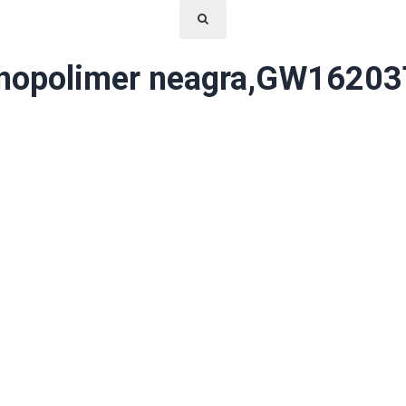
nopolimer neagra,GW16203T