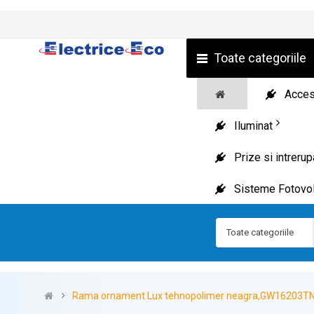
Toate categoriile
Acceso
Iluminat
Prize si intreru
Sisteme Fotovol
Toate categoriile
Rama ornament Lux tehnopolimer neagra,GW16203TN