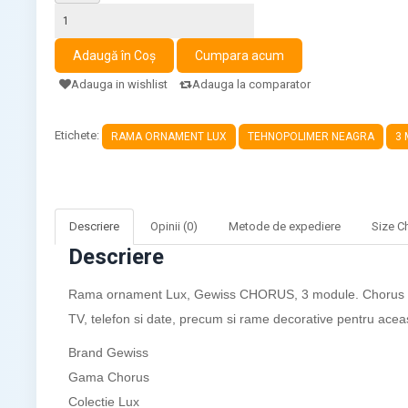
Adauga in wishlist
Adauga la comparator
Etichete:
RAMA ORNAMENT LUX
TEHNOPOLIMER NEAGRA
3
Descriere
Opinii (0)
Metode de expediere
Size C
Descriere
Rama ornament Lux, Gewiss CHORUS, 3 module. Chorus este
TV, telefon si date, precum si rame decorative pentru aceast
Brand
Gewiss
Gama
Chorus
Colectie
Lux