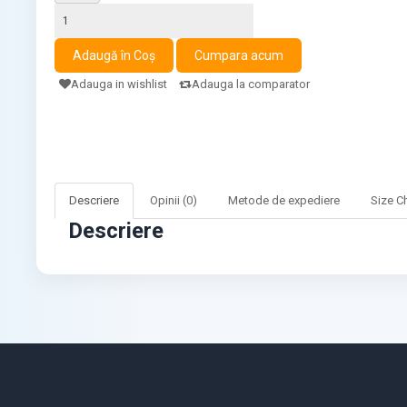
Adauga in wishlist
Adauga la comparator
Descriere
Opinii (0)
Metode de expediere
Size C
Descriere
CONTUL
STR. VICTORIEI, NR. 158, TARGU-JIU, GORJ