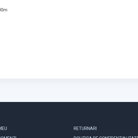
100m
 MEU
INFORMATII
MEU
RETURNARI