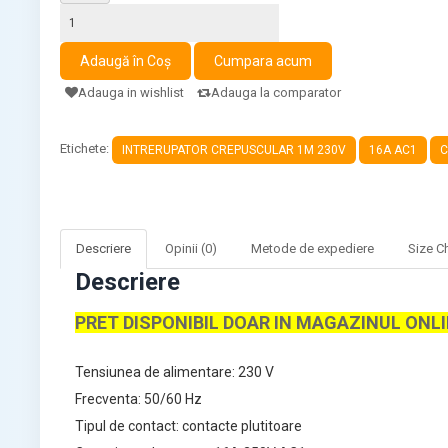
Adauga in wishlist
Adauga la comparator
Etichete:
INTRERUPATOR CREPUSCULAR 1M 230V
16A AC1
C
Descriere
Opinii (0)
Metode de expediere
Size C
Descriere
PRET DISPONIBIL DOAR IN MAGAZINUL ONL
Tensiunea de alimentare: 230 V
Frecventa: 50/60 Hz
Tipul de contact: contacte plutitoare