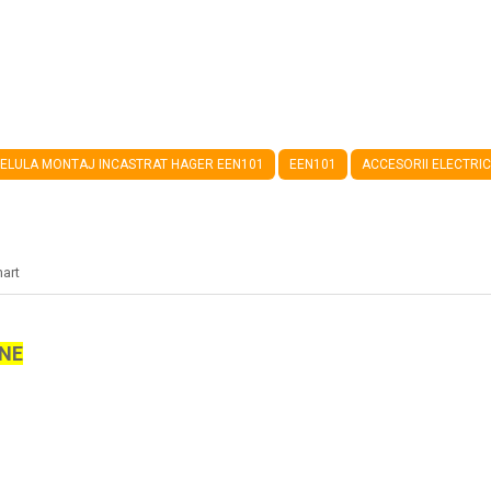
ELULA MONTAJ INCASTRAT HAGER EEN101
EEN101
ACCESORII ELECTRI
hart
INE