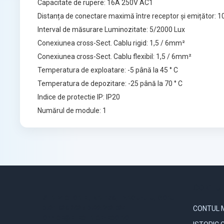
Capacitate de rupere: 16A 250V AC1
Distanța de conectare maximă între receptor și emițător: 
Interval de măsurare Luminozitate: 5/2000 Lux
Conexiunea cross-Sect. Cablu rigid: 1,5 / 6mm²
Conexiunea cross-Sect. Cablu flexibil: 1,5 / 6mm²
Temperatura de exploatare: -5 până la 45 ° C
Temperatura de depozitare: -25 până la 70 ° C
Indice de protectie IP: IP20
Numărul de module: 1
CONTUL
STR. VICTORIEI, NR. 158, TARGU-JIU, GORJ
0731.838.363 / 0723.293.034
CONTUL 
OFFICE@ELECTRICE-ECO.RO