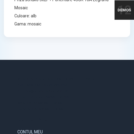
12
Mosaic
DEMOS
Culoare: alb
Gama: mosaic
STR. VICTORIEI, NR. 158, TARGU-JIU, GORJ
0731.838.363 / 0723.293.034
OFFICE@ELECTRICE-ECO.RO
LUNI – VINERI: 08:00 – 21:00
SAMBATA: 08:00 – 18:00
DUMINICA: 09:00 – 16:00
CONTUL MEU
CONTUL MEU