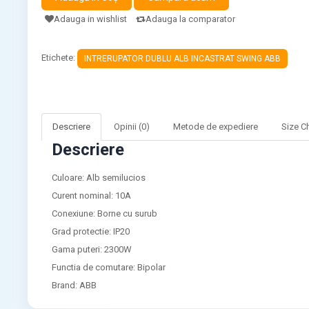
Adauga in wishlist
Adauga la comparator
Etichete:
INTRERUPATOR DUBLU ALB INCASTRAT SWING ABB
Descriere
Opinii (0)
Metode de expediere
Size C
Descriere
Culoare: Alb semilucios
Curent nominal: 10A
Conexiune: Borne cu surub
Grad protectie: IP20
Gama puteri: 2300W
Functia de comutare: Bipolar
Brand: ABB