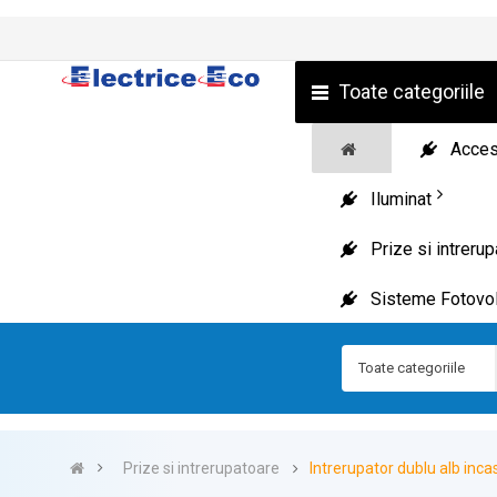
Toate categoriile
Acceso
Iluminat
Prize si intreru
Sisteme Fotovol
Toate categoriile
Prize si intrerupatoare
Intrerupator dublu alb inc