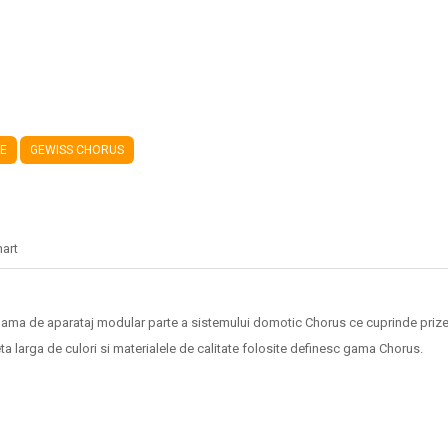
LE
GEWISS CHORUS
hart
 de aparataj modular parte a sistemului domotic Chorus ce cuprinde prize si
a larga de culori si materialele de calitate folosite definesc gama Chorus.