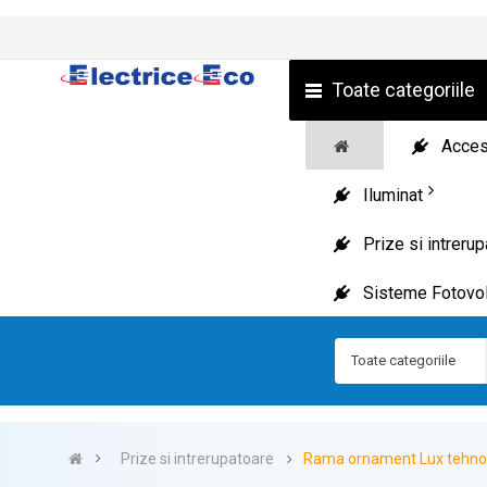
Toate categoriile
Acceso
Iluminat
Prize si intreru
Sisteme Fotovol
Toate categoriile
Prize si intrerupatoare
Rama ornament Lux tehno