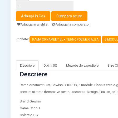
Adauga in wishlist
Adauga la comparator
Etichete:
RAMA ORNAMENT LUX TEHNOPOLIMER ALBA
6 MODU
Descriere
Opinii (0)
Metode de expediere
Size C
Descriere
Rama ornament Lux, Gewiss CHORUS, 6 module. Chorus este o gama
precum si rame decorative pentru aceastea. Designul italian, palet
Brand Gewiss
Gama Chorus
Colectie Lux