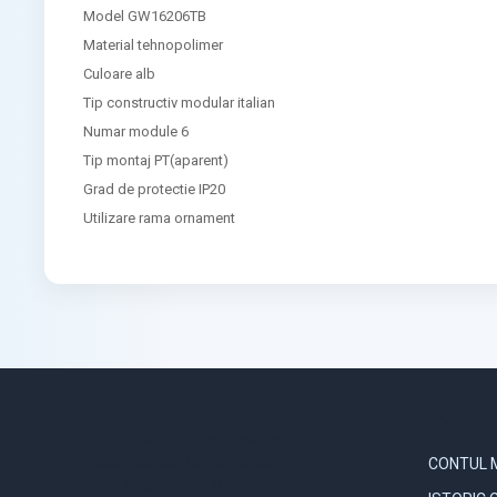
Model GW16206TB
Material tehnopolimer
Culoare alb
Tip constructiv modular italian
Numar module 6
Tip montaj PT(aparent)
Grad de protectie IP20
Utilizare rama ornament
CONTUL
STR. VICTORIEI, NR. 158, TARGU-JIU, GORJ
0731.838.363 / 0723.293.034
CONTUL 
OFFICE@ELECTRICE-ECO.RO