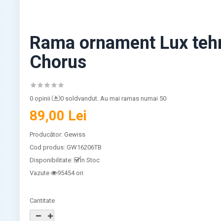
Rama ornament Lux teh
Chorus
0 opinii
0 soldvandut. Au mai ramas numai 50
89,00 Lei
Producător:
Gewiss
Cod produs:
GW16206TB
Disponibilitate:
În Stoc
Vazute
95454 ori
Cantitate