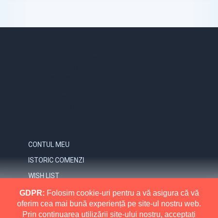
STR. VICTORIEI, NR. 158, TARGU-JIU, GORJ
0731.838.363 / 0723.293.034
OFFICE@ELECTRICE-ECO.RO
LUNI – VINERI: 08:00 – 21:00
SAMBATA: 08:00 – 18:00
DUMINICA: 09:00 – 16:00
CONTUL MEU
CONTUL MEU
ISTORIC COMENZI
WISH LIST
NEWSLETTER
GDPR:
Folosim cookie-uri pentru a vă asigura că vă
oferim cea mai bună experiență pe site-ul nostru web.
INFORMATII
Prin continuarea utilizării site-ului nostru, acceptați