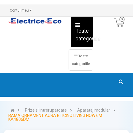
Contul meu
Toate
categoriile
Toate
categoriile
Prize si intrerupatoare
Aparataj modular
RAMA ORNAMENT AURA BTICINO LIVING NOW 6M
KA4806DM