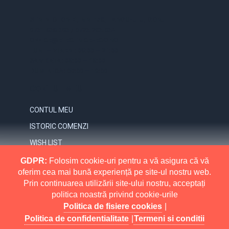
STR. VICTORIEI, NR. 158, TARGU-JIU, GORJ
0731.838.363 / 0723.293.034
OFFICE@ELECTRICE-ECO.RO
LUNI – VINERI: 08:00 – 21:00
SAMBATA: 08:00 – 18:00
DUMINICA: 09:00 – 16:00
CONTUL MEU
CONTUL MEU
ISTORIC COMENZI
WISH LIST
NEWSLETTER
GDPR:
Folosim cookie-uri pentru a vă asigura că vă
oferim cea mai bună experiență pe site-ul nostru web.
INFORMATII
Prin continuarea utilizării site-ului nostru, acceptați
politica noastră privind cookie-urile
MAI MULT
RETURNARI
Politica de fisiere cookies
|
POLITICA DE CONFIDENTIALITATE
Politica de confidentialitate
|
Termeni si conditii