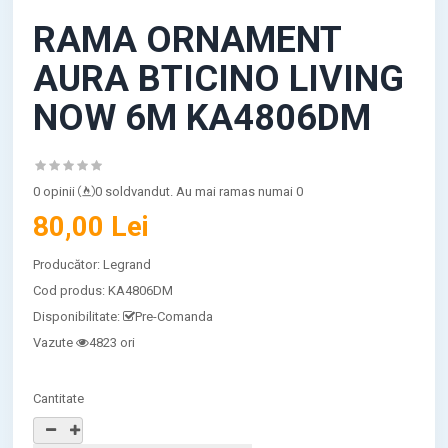
RAMA ORNAMENT
AURA BTICINO LIVING
NOW 6M KA4806DM
0 opinii
0 soldvandut. Au mai ramas numai 0
80,00 Lei
Producător:
Legrand
Cod produs:
KA4806DM
Disponibilitate:
Pre-Comanda
Vazute
4823 ori
Cantitate