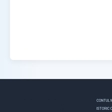
CONTUL
STR. VICTORIEI, NR. 158, TARGU-JIU, GORJ
0731.838.363 / 0723.293.034
CONTUL 
OFFICE@ELECTRICE-ECO.RO
ISTORIC 
LUNI – VINERI: 08:00 – 21:00