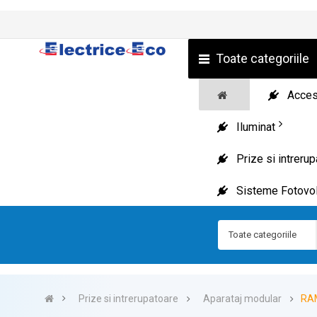
Toate categoriile
Acceso
Iluminat
Prize si intreru
Sisteme Fotovol
Toate categoriile
Prize si intrerupatoare
Aparataj modular
RA