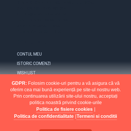
STR. VICTORIEI, NR. 158, TARGU-JIU, GORJ
0731.838.363 / 0723.293.034
OFFICE@ELECTRICE-ECO.RO
LUNI – VINERI: 08:00 – 21:00
SAMBATA: 08:00 – 18:00
DUMINICA: 09:00 – 16:00
CONTUL MEU
CONTUL MEU
ISTORIC COMENZI
WISH LIST
NEWSLETTER
GDPR:
Folosim cookie-uri pentru a vă asigura că vă
oferim cea mai bună experiență pe site-ul nostru web.
INFORMATII
Prin continuarea utilizării site-ului nostru, acceptați
politica noastră privind cookie-urile
MAI MULT
RETURNARI
Politica de fisiere cookies
|
POLITICA DE CONFIDENTIALITATE
Politica de confidentialitate
|
Termeni si conditii
POLITICA DE FISIERE COOKIES
Electrice Eco All Rights Reserved.