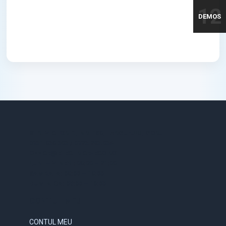
12
DEMOS
STR. VICTORIEI, NR. 158, TARGU-JIU, GORJ
0731.838.363 / 0723.293.034
OFFICE@ELECTRICE-ECO.RO
LUNI – VINERI: 08:00 – 21:00
SAMBATA: 08:00 – 18:00
DUMINICA: 09:00 – 16:00
CONTUL MEU
CONTUL MEU