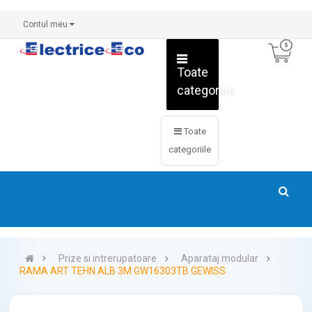
Contul meu
Toate
categoriile
Toate
categoriile
Prize si intrerupatoare
Aparataj modular
RAMA ART TEHN ALB 3M GW16303TB GEWISS