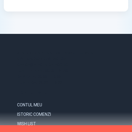
STR. VICTORIEI, NR. 158, TARGU-JIU, GORJ
0731.838.363 / 0723.293.034
OFFICE@ELECTRICE-ECO.RO
LUNI – VINERI: 08:00 – 21:00
SAMBATA: 08:00 – 18:00
DUMINICA: 09:00 – 16:00
CONTUL MEU
CONTUL MEU
ISTORIC COMENZI
WISH LIST