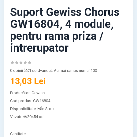
Suport Gewiss Chorus
GW16804, 4 module,
pentru rama priza /
intrerupator
0 opinii
1 soldvandut. Au mai ramas numai 100
13,03 Lei
Producător:
Gewiss
Cod produs:
GW16804
Disponibilitate:
În Stoc
Vazute
20454 ori
Cantitate