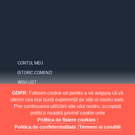
STR. VICTORIEI, NR. 158, TARGU-JIU, GORJ
0731.838.363 / 0723.293.034
OFFICE@ELECTRICE-ECO.RO
LUNI – VINERI: 08:00 – 21:00
SAMBATA: 08:00 – 18:00
DUMINICA: 09:00 – 16:00
CONTUL MEU
CONTUL MEU
ISTORIC COMENZI
WISH LIST
NEWSLETTER
GDPR:
Folosim cookie-uri pentru a vă asigura că vă
oferim cea mai bună experiență pe site-ul nostru web.
INFORMATII
Prin continuarea utilizării site-ului nostru, acceptați
politica noastră privind cookie-urile
MAI MULT
RETURNARI
Politica de fisiere cookies
|
POLITICA DE CONFIDENTIALITATE
Politica de confidentialitate
|
Termeni si conditii