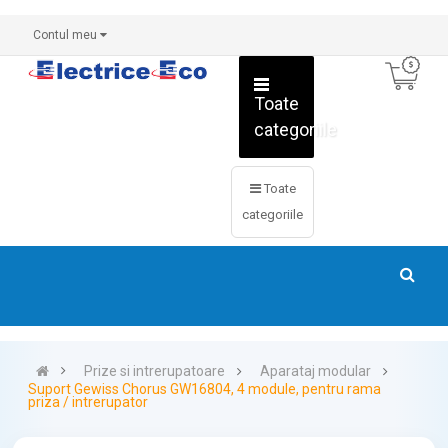
Contul meu
Toate
categoriile
Toate
categoriile
Prize si intrerupatoare
Aparataj modular
Suport Gewiss Chorus GW16804, 4 module, pentru rama
priza / intrerupator