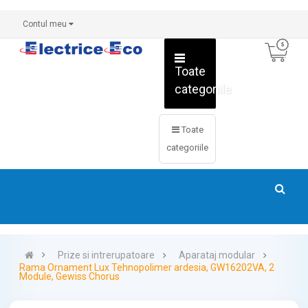
Contul meu
Toate
categoriile
Toate
categoriile
Prize si intrerupatoare
Aparataj modular
Rama Ornament Lux Tehnopolimer ardesia, GW16202VA, 2
Module, Gewiss Chorus