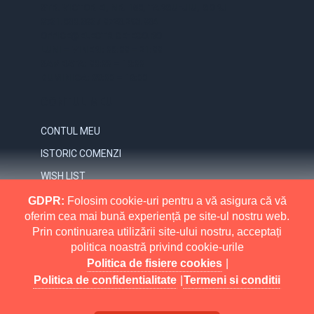
STR. VICTORIEI, NR. 158, TARGU-JIU, GORJ
0731.838.363 / 0723.293.034
OFFICE@ELECTRICE-ECO.RO
LUNI – VINERI: 08:00 – 21:00
SAMBATA: 08:00 – 18:00
DUMINICA: 09:00 – 16:00
CONTUL MEU
CONTUL MEU
ISTORIC COMENZI
WISH LIST
NEWSLETTER
GDPR:
Folosim cookie-uri pentru a vă asigura că vă
oferim cea mai bună experiență pe site-ul nostru web.
INFORMATII
Prin continuarea utilizării site-ului nostru, acceptați
politica noastră privind cookie-urile
MAI MULT
RETURNARI
Politica de fisiere cookies
|
POLITICA DE CONFIDENTIALITATE
Politica de confidentialitate
|
Termeni si conditii
POLITICA DE FISIERE COOKIES
Electrice Eco All Rights Reserved.