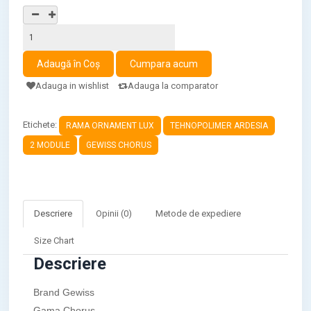
Adauga in wishlist
Adauga la comparator
Etichete:
RAMA ORNAMENT LUX
TEHNOPOLIMER ARDESIA
2 MODULE
GEWISS CHORUS
Descriere
Opinii (0)
Metode de expediere
Size Chart
Descriere
Brand Gewiss
Gama Chorus