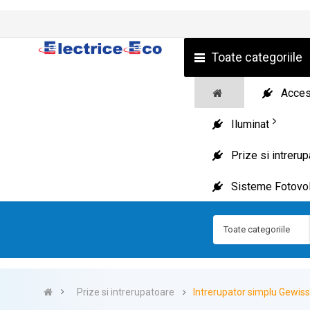
Toate categoriile
Acceso
Iluminat
Prize si intreru
Sisteme Fotovol
Toate categoriile
Prize si intrerupatoare
Intrerupator simplu Gewis