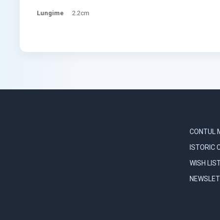
Lungime
2.2cm
CONTUL
STR. VICTORIEI, NR. 158, TARGU-JIU, GORJ
0731.838.363 / 0723.293.034
CONTUL 
OFFICE@ELECTRICE-ECO.RO
ISTORIC 
LUNI – VINERI: 08:00 – 21:00
SAMBATA: 08:00 – 18:00
WISH LIS
DUMINICA: 09:00 – 16:00
NEWSLET