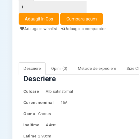
Adauga in wishlist
Adauga la comparator
Descriere
Opinii (0)
Metode de expediere
Size C
Descriere
Culoare
Alb satinat/mat
Curent nominal
16A
Gama
Chorus
Inaltime
4.4cm
Latime
2.98cm