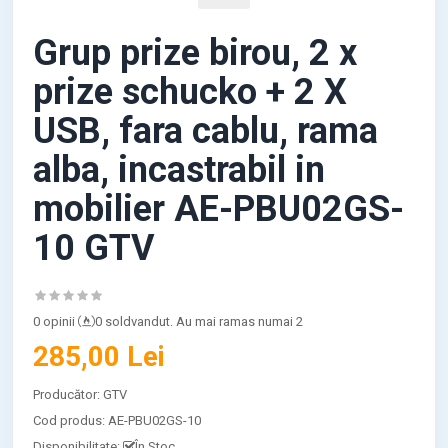
Grup prize birou, 2 x
prize schucko + 2 X
USB, fara cablu, rama
alba, incastrabil in
mobilier AE-PBU02GS-
10 GTV
0 opinii
0 soldvandut. Au mai ramas numai 2
285,00 Lei
Producător:
GTV
Cod produs:
AE-PBU02GS-10
Disponibilitate:
În Stoc