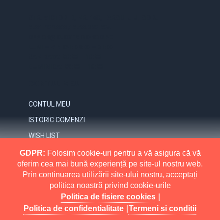
STR. VICTORIEI, NR. 158, TARGU-JIU, GORJ
0731.838.363 / 0723.293.034
OFFICE@ELECTRICE-ECO.RO
LUNI – VINERI: 08:00 – 21:00
SAMBATA: 08:00 – 18:00
DUMINICA: 09:00 – 16:00
CONTUL MEU
CONTUL MEU
ISTORIC COMENZI
WISH LIST
NEWSLETTER
GDPR:
Folosim cookie-uri pentru a vă asigura că vă
oferim cea mai bună experiență pe site-ul nostru web.
INFORMATII
Prin continuarea utilizării site-ului nostru, acceptați
politica noastră privind cookie-urile
MAI MULT
RETURNARI
Politica de fisiere cookies
|
POLITICA DE CONFIDENTIALITATE
Politica de confidentialitate
|
Termeni si conditii