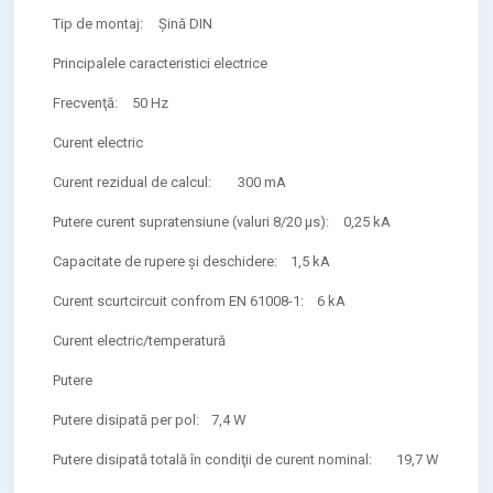
Tip de montaj:
Şină DIN
Principalele caracteristici electrice
Frecvenţă:
50 Hz
Curent electric
Curent rezidual de calcul:
300 mA
Putere curent supratensiune (valuri 8/20 μs):
0,25 kA
Capacitate de rupere și deschidere:
1,5 kA
Curent scurtcircuit confrom EN 61008-1:
6 kA
Curent electric/temperatură
Putere
Putere disipată per pol:
7,4 W
Putere disipată totală în condiţii de curent nominal:
19,7 W