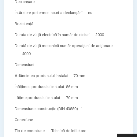
Declanșare
Întârziere pe termen scurt a declanșării:
nu
Rezistență
Durata de viaţă electrică în număr de cicluri:
2000
Durată de viaţă mecanică număr operaţiuni de acţionare:
4000
Dimensiuni
Adâncimea produsului instalat:
70 mm
Înălţimea produsului instalat:
86 mm
Lăţime produsului instalat:
70 mm
Dimensiune construcție (DIN 43880):
1
Conexiune
Tip de conexiune:
Tehnică de înfiletare