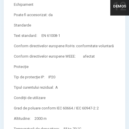
12
Echipament
DEMOS
Poate fi accesorizat:
da
Standarde
Text standard:
EN 61008-1
Conform directivelor europene RoHs:
conformitate voluntară
Conform directivelor europene WEEE:
afectat
Protecție
Tip de protecţie IP:
IP20
Tipul curentului rezidual:
A
Condiții de utilizare
Grad de poluare conform IEC 60664 / IEC 60947-2:
2
Altitudine:
2000 m
Temperatură de depozitare:
-55 to 70 °C