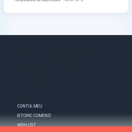
STR. VICTORIEI, NR. 158, TARGU-JIU, GORJ
0731.838.363 / 0723.293.034
OFFICE@ELECTRICE-ECO.RO
LUNI – VINERI: 08:00 – 21:00
SAMBATA: 08:00 – 18:00
DUMINICA: 09:00 – 16:00
CONTUL MEU
CONTUL MEU
ISTORIC COMENZI
WISH LIST