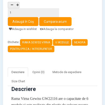
Adauga in wishlist
Adauga la comparator
Etichete:
RAMA GEWISS VIRNA
6 MODULE
NEAGRA
PENTRU PRIZA / INTRERUPATOR
Descriere
Opinii (0)
Metode de expediere
Size Chart
Descriere
Rama Virna Gewiss GW22116
are o capacitate de
6
module
si este realizata din plastic de culoare
neagra
.