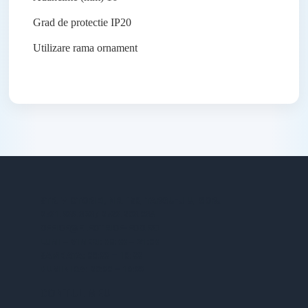
Grad de protectie
IP20
Utilizare
rama ornament
STR. VICTORIEI, NR. 158, TARGU-JIU, GORJ
0731.838.363 / 0723.293.034
OFFICE@ELECTRICE-ECO.RO
LUNI – VINERI: 08:00 – 21:00
SAMBATA: 08:00 – 18:00
DUMINICA: 09:00 – 16:00
CONTUL MEU