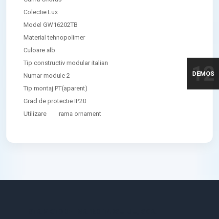
Colectie Lux
Model GW16202TB
Material tehnopolimer
Culoare alb
Tip constructiv modular italian
12
DEMOS
Numar module 2
Tip montaj PT(aparent)
Grad de protectie IP20
Utilizare
rama ornament
STR. VICTORIEI, NR. 158, TARGU-JIU, GORJ