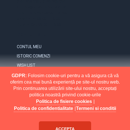
0731.838.363 / 0723.293.034
OFFICE@ELECTRICE-ECO.RO
LUNI – VINERI: 08:00 – 21:00
SAMBATA: 08:00 – 18:00
DUMINICA: 09:00 – 16:00
CONTUL MEU
CONTUL MEU
ISTORIC COMENZI
WISH LIST
NEWSLETTER
GDPR:
Folosim cookie-uri pentru a vă asigura că vă
oferim cea mai bună experiență pe site-ul nostru web.
INFORMATII
Prin continuarea utilizării site-ului nostru, acceptați
politica noastră privind cookie-urile
MAI MULT
RETURNARI
Politica de fisiere cookies
|
POLITICA DE CONFIDENTIALITATE
Politica de confidentialitate
|
Termeni si conditii
POLITICA DE FISIERE COOKIES
Electrice Eco All Rights Reserved.
Buy
eMarket
TERMENI SI CONDITII
ACCEPTA