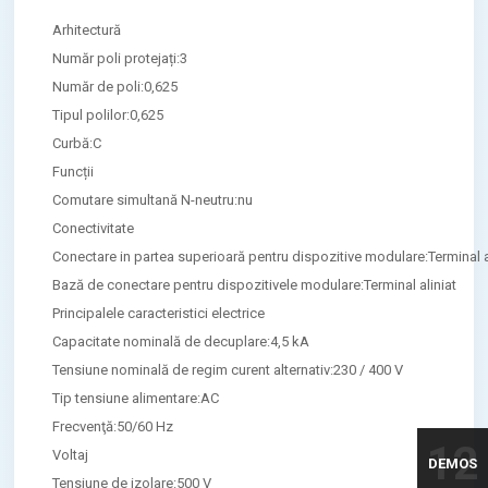
Arhitectură
Număr poli protejați:3
Număr de poli:0,625
Tipul polilor:0,625
Curbă:C
Funcții
Comutare simultană N-neutru:nu
Conectivitate
Conectare in partea superioară pentru dispozitive modulare:Terminal a
Bază de conectare pentru dispozitivele modulare:Terminal aliniat
Principalele caracteristici electrice
Capacitate nominală de decuplare:4,5 kA
Tensiune nominală de regim curent alternativ:230 / 400 V
Tip tensiune alimentare:AC
Frecvenţă:50/60 Hz
12
Voltaj
DEMOS
Tensiune de izolare:500 V