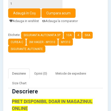
Adauga in wishlist
Adauga la comparator
Etichete:
SIGURANTA AUTOMATA 3P
10A
4
5KA
CURBA C
3M HAGER - MY310
MY310
SIGURANTE AUTOMATE
Descriere
Opinii (0)
Metode de expediere
Size Chart
Descriere
PRET DISPONIBIL DOAR IN MAGAZINUL
ONLINE