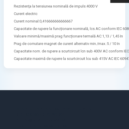
Rezistenţa la tensiunea nominală de impuls:4000 V
Curent electric
Curent nominal:0,416666666666667
Capacitate de rupere la funcționare nominală, lcs AC conform IEC 608
Valoare minimă/maximă prag funcționare termală AC:1,13 / 1,45 In
Prag de comutare magnet de curent alternativ min./max.:5 / 10 In
Capacitate nom. de rupere a scurtcircuit lcn sub 400V AC conform IE
Capacitate maximă de rupere la scurtcircuit lcu sub 415V AC IEC 6094
STR. VICTORIEI, NR. 158, TARGU-JIU, GORJ
0731.838.363 / 0723.293.034
OFFICE@ELECTRICE-ECO.RO
LUNI – VINERI: 08:00 – 21:00