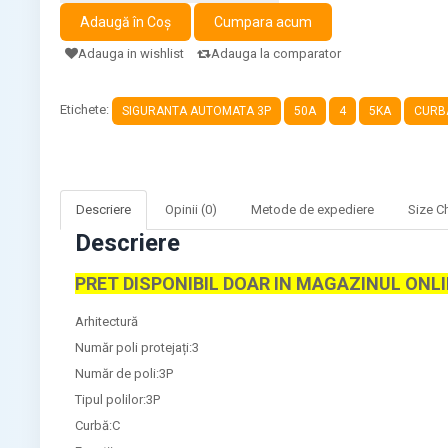
Adauga in wishlist
Adauga la comparator
Etichete:
SIGURANTA AUTOMATA 3P
50A
4
5KA
CURB
Descriere
Opinii (0)
Metode de expediere
Size C
Descriere
PRET DISPONIBIL DOAR IN MAGAZINUL ONL
Arhitectură
Număr poli protejați:3
Număr de poli:3P
Tipul polilor:3P
Curbă:C