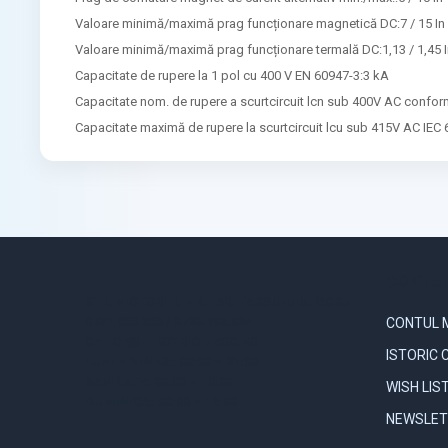
Valoare minimă/maximă prag funcționare magnetică DC:7 / 15 In
Valoare minimă/maximă prag funcționare termală DC:1,13 / 1,45 
Capacitate de rupere la 1 pol cu 400 V EN 60947-3:3 kA
Capacitate nom. de rupere a scurtcircuit lcn sub 400V AC confor
Capacitate maximă de rupere la scurtcircuit lcu sub 415V AC IEC
CONTUL
STR. VICTORIEI, NR. 158, TARGU-JIU, GORJ
0731.838.363 / 0723.293.034
CONTUL 
OFFICE@ELECTRICE-ECO.RO
ISTORIC 
LUNI – VINERI: 08:00 – 21:00
SAMBATA: 08:00 – 18:00
WISH LIS
DUMINICA: 09:00 – 16:00
NEWSLET