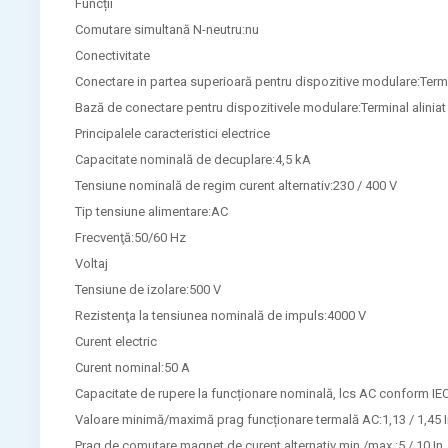
Funcții
Comutare simultană N-neutru:nu
Conectivitate
Conectare in partea superioară pentru dispozitive modulare:Termin
Bază de conectare pentru dispozitivele modulare:Terminal aliniat
Principalele caracteristici electrice
Capacitate nominală de decuplare:4,5 kA
Tensiune nominală de regim curent alternativ:230 / 400 V
Tip tensiune alimentare:AC
Frecvenţă:50/60 Hz
Voltaj
Tensiune de izolare:500 V
Rezistenţa la tensiunea nominală de impuls:4000 V
Curent electric
Curent nominal:50 A
Capacitate de rupere la funcționare nominală, lcs AC conform IE
Valoare minimă/maximă prag funcționare termală AC:1,13 / 1,45 
Prag de comutare magnet de curent alternativ min./max.:5 / 10 In