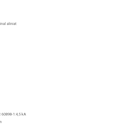
al aliniat
C 60898-1:4,5 kA
In