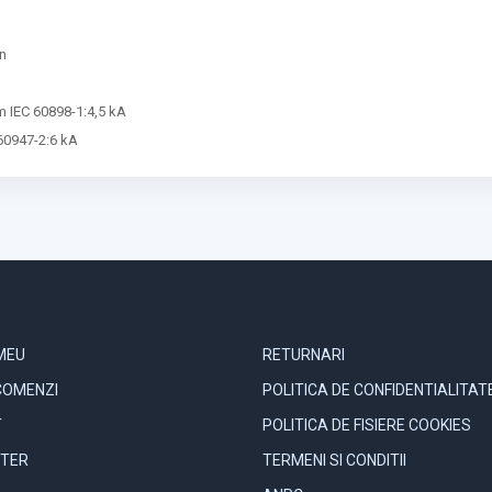
In
m IEC 60898-1:4,5 kA
 60947-2:6 kA
 MEU
INFORMATII
MEU
RETURNARI
COMENZI
POLITICA DE CONFIDENTIALITAT
T
POLITICA DE FISIERE COOKIES
TER
TERMENI SI CONDITII