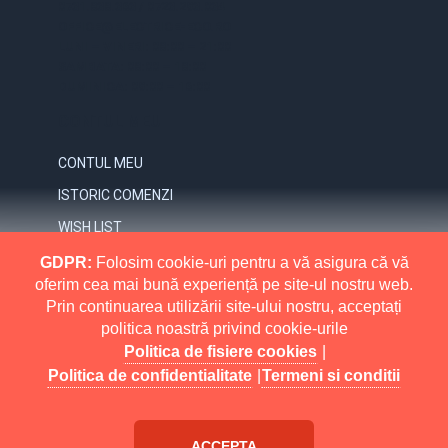
0731.838.363 / 0723.293.034
OFFICE@ELECTRICE-ECO.RO
LUNI – VINERI: 08:00 – 21:00
SAMBATA: 08:00 – 18:00
DUMINICA: 09:00 – 16:00
CONTUL MEU
CONTUL MEU
ISTORIC COMENZI
WISH LIST
NEWSLETTER
GDPR:
Folosim cookie-uri pentru a vă asigura că vă
oferim cea mai bună experiență pe site-ul nostru web.
INFORMATII
Prin continuarea utilizării site-ului nostru, acceptați
politica noastră privind cookie-urile
MAI MULT
RETURNARI
Politica de fisiere cookies
|
POLITICA DE CONFIDENTIALITATE
Politica de confidentialitate
|
Termeni si conditii
POLITICA DE FISIERE COOKIES
Electrice Eco All Rights Reserved.
Buy
eMarket
TERMENI SI CONDITII
ACCEPTA