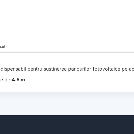
hart
dispensabil pentru sustinerea panourilor fotovoltaice pe ac
me de
4.5 m
.
 MEU
INFORMATII