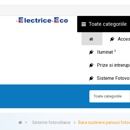
Toate categoriile
Acceso
Iluminat
Prize si intreru
Sisteme Fotovol
Toate categoriile
Sisteme fotovoltaice
Bara sustinere panouri fot