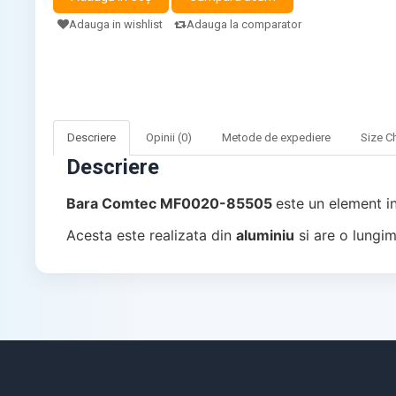
Adauga in wishlist
Adauga la comparator
Descriere
Opinii (0)
Metode de expediere
Size C
Descriere
Bara Comtec MF0020-85505
este un element in
Acesta este realizata din
aluminiu
si are o lungi
CONTUL