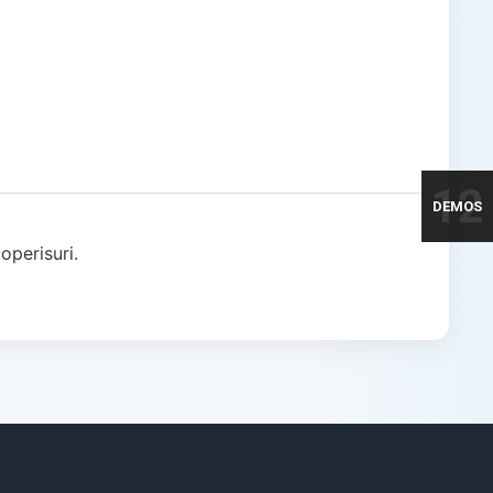
12
DEMOS
operisuri.