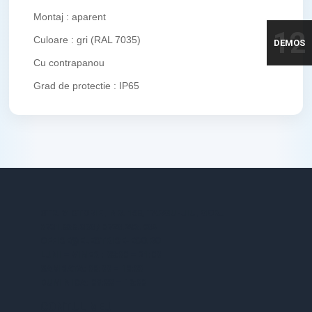
Montaj : aparent
12
Culoare : gri (RAL 7035)
DEMOS
Cu contrapanou
Grad de protectie : IP65
STR. VICTORIEI, NR. 158, TARGU-JIU, GORJ
0731.838.363 / 0723.293.034
OFFICE@ELECTRICE-ECO.RO
LUNI – VINERI: 08:00 – 21:00
SAMBATA: 08:00 – 18:00
DUMINICA: 09:00 – 16:00
CONTUL MEU