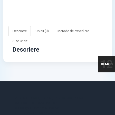
Descriere
Opinii (0)
Metode de expediere
Size Chart
Descriere
12
DEMOS
STR. VICTORIEI, NR. 158, TARGU-JIU, GORJ
0731.838.363 / 0723.293.034
OFFICE@ELECTRICE-ECO.RO
LUNI – VINERI: 08:00 – 21:00