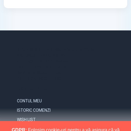
STR. VICTORIEI, NR. 158, TARGU-JIU, GORJ
0731.838.363 / 0723.293.034
OFFICE@ELECTRICE-ECO.RO
LUNI – VINERI: 08:00 – 21:00
SAMBATA: 08:00 – 18:00
DUMINICA: 09:00 – 16:00
CONTUL MEU
CONTUL MEU
ISTORIC COMENZI
WISH LIST
NEWSLETTER
GDPR:
Folosim cookie-uri pentru a vă asigura că vă