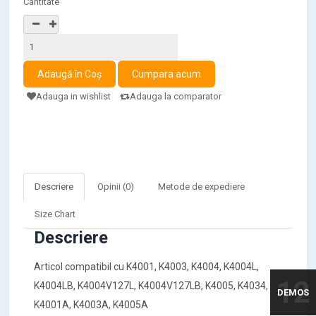
Cantitate
Adauga in wishlist
Adauga la comparator
Descriere
Opinii (0)
Metode de expediere
Size Chart
Descriere
Articol compatibil cu K4001, K4003, K4004, K4004L,
12
K4004LB, K4004V127L, K4004V127LB, K4005, K4034,
DEMOS
K4001A, K4003A, K4005A