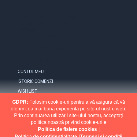
STR. VICTORIEI, NR. 158, TARGU-JIU, GORJ
0731.838.363 / 0723.293.034
OFFICE@ELECTRICE-ECO.RO
LUNI – VINERI: 08:00 – 21:00
SAMBATA: 08:00 – 18:00
DUMINICA: 09:00 – 16:00
CONTUL MEU
CONTUL MEU
ISTORIC COMENZI
WISH LIST
NEWSLETTER
GDPR:
Folosim cookie-uri pentru a vă asigura că vă
oferim cea mai bună experiență pe site-ul nostru web.
INFORMATII
Prin continuarea utilizării site-ului nostru, acceptați
politica noastră privind cookie-urile
MAI MULT
RETURNARI
Politica de fisiere cookies
|
POLITICA DE CONFIDENTIALITATE
Politica de confidentialitate
|
Termeni si conditii