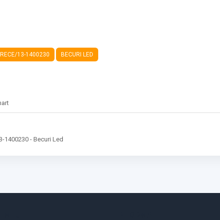
/RECE/13-1400230
BECURI LED
hart
1400230 - Becuri Led
 MEU
INFORMATII